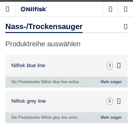
Nass-/Trockensauger

Produktreihe auswählen
Nilfisk blue line
3
Die Produktreihe Nilfisk blue line umfasst eine breite Palette an Reinigungsgeräten, darunter Hochdruckreiniger. Die Produktreihe ist ideal für Reinigungsaufgaben in der Landwirtschaft, die Bauindustrie, das Kfz-Gewerbe sowie die Industrie im Allgemeinen.
Mehr zeigen
Nilfisk grey line
5
Die Produktreihe Nilfisk grey line umfasst Reinigungslösungen für die allgemeinen Reinigungsaufgaben ebenso wie für spezielle Anforderungen, darunter besonders kräftige Industriesauger, Scheuersaugmaschinen und Kehrmaschinen für den Außenbereich. Die Produktreihe ist ideal für die Industrie, Gebäudereiniger und Reinigungsarbeiten in Büros, anderen Gewerberäumen sowie öffentlichen Einrichtungen.
Mehr zeigen