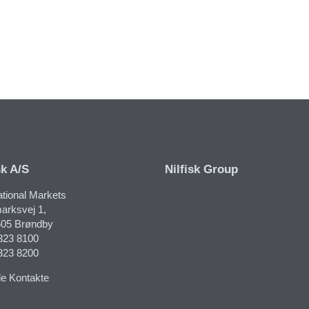
sk A/S
Nilfisk Group
ational Markets
rksvej 1​,
05 Brøndby
323 8100
323 8200
le Kontakte