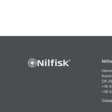
Nilfi
Intern
Kornma
DK-26
+45 4
+45 4
Globa