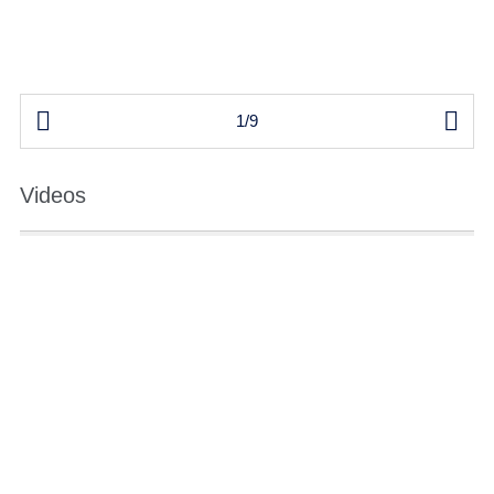


1/9
Videos