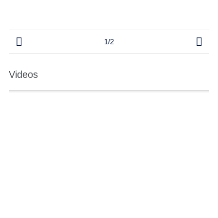


1/2
Videos