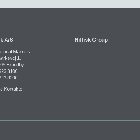
sk A/S
Nilfisk Group
ational Markets
rksvej 1​,
05 Brøndby
323 8100
323 8200
le Kontakte