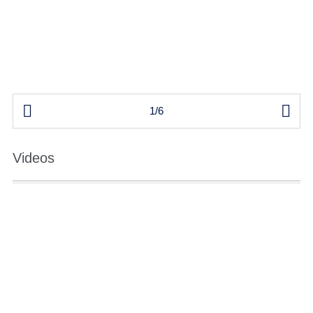


1/6
Videos