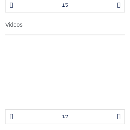


1/5
Videos


1/2