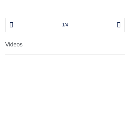


1/4
Videos