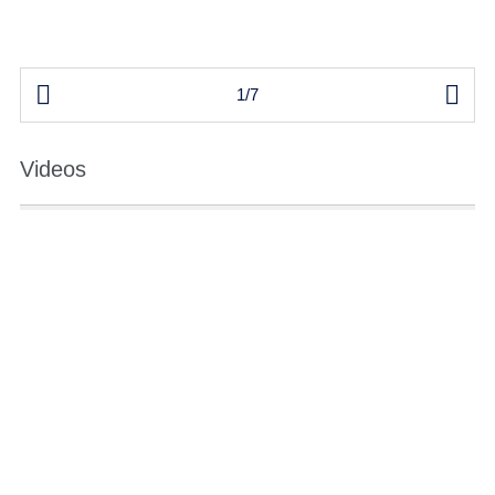


1/7
Videos