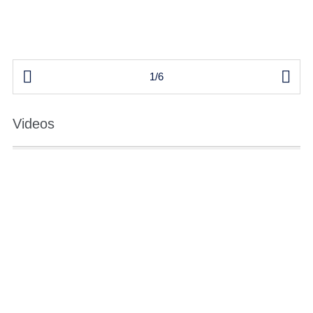


1/6
Videos