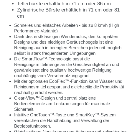
Tellerbürste erhältlich in 71 cm oder 86 cm
Zylindrische Bürste erhältlich in 71 cm oder 81
cm
Schnelles und einfaches Arbeiten - bis zu 8 km/h (High
Performance-Variante)
Dank des erstklassigen Wenderadius, des kompakten
Designs und des niedrigen Geräuschpegels ist eine
Reinigung auch in beengten Bereichen jederzeit möglich –
selbst in stark frequentierten Umgebungen.
Die SmartFlow™-Technologie passt die
Reinigungsmittelmenge an die Geschwindigkeit an und
gewährleistet eine qualitativ hochwertige Reinigung
unabhängig vom Verschmutzungsgrad.
Mit der optionalen EcoFlex™-Funktion kann Wasser und
Reinigungsmittel gespart und gleichzeitig die Produktivität
nachhaltig erhöht werden.
Clear-View™-Design und zentral platzierte
Bedienelemente am Lenkrad sorgen für maximale
Sicherheit.
Intuitive OneTouch™-Taste und SmartKey™-System
vereinfachen die Handhabung und Verwaltung der
Betriebsfunktionen.
Gleichzeitiges Nasskehren und Scheuern mit zylindrischer