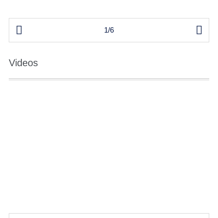


1/6
Videos