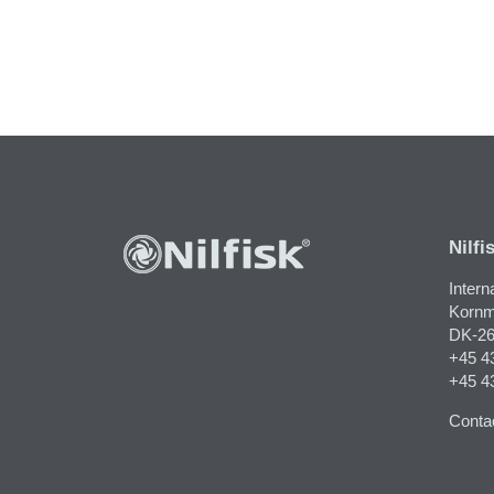
Nilfi
Intern
Kornma
DK-26
+45 4
+45 4
Contac