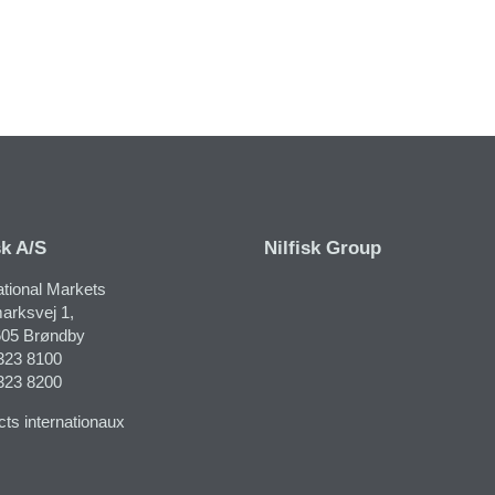
sk A/S
Nilfisk Group
ational Markets
rksvej 1​,
05 Brøndby
323 8100
323 8200
ts internationaux