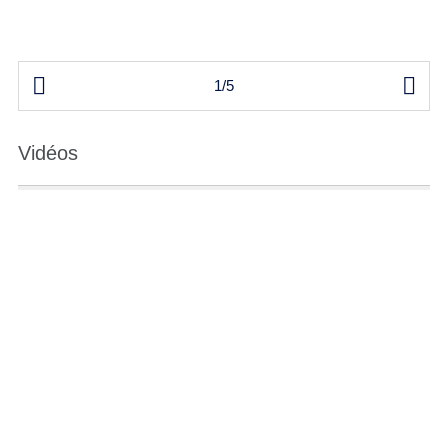


1/5
Vidéos