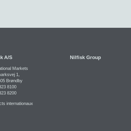
sk A/S
Nilfisk Group
ational Markets
rksvej 1​,
05 Brøndby
323 8100
323 8200
ts internationaux