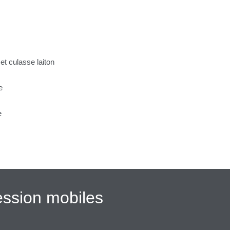
t culasse laiton
e
e
ession mobiles