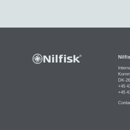
Nilfi
Intern
Kornma
DK-26
+45 4
+45 4
Contac