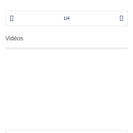


1/4
Vidéos