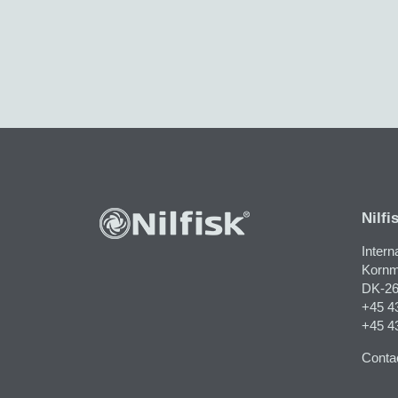
Nilfi
Intern
Kornma
DK-26
+45 4
+45 4
Contac