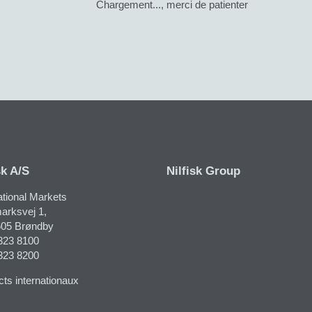
Chargement..., merci de patienter
sk A/S
Nilfisk Group
ational Markets
rksvej 1​,
05 Brøndby
323 8100
323 8200
ts internationaux