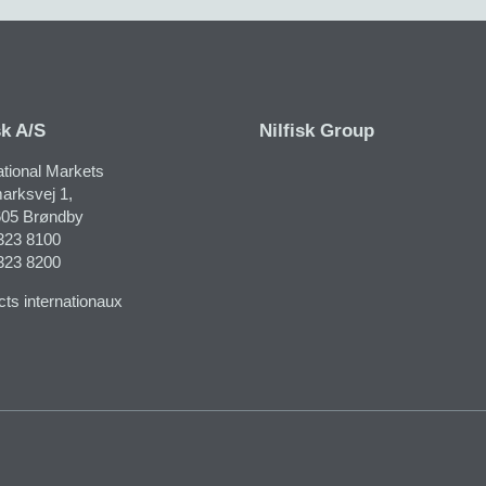
sk A/S
Nilfisk Group
ational Markets
rksvej 1​,
05 Brøndby
323 8100
323 8200
ts internationaux