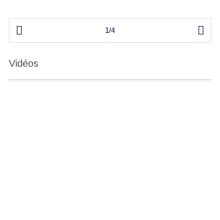


1/4
Vidéos