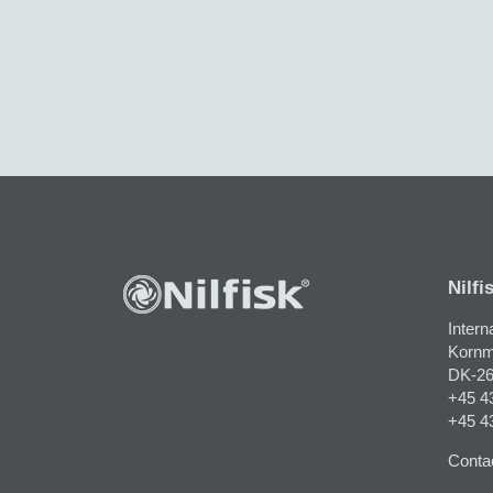
Nilfi
Intern
Kornma
DK-26
+45 4
+45 4
Contac