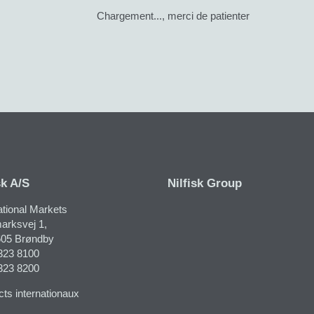
Chargement..., merci de patienter
sk A/S
Nilfisk Group
ational Markets
rksvej 1​,
05 Brøndby
323 8100
323 8200
ts internationaux