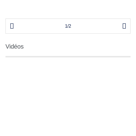


1/2
Vidéos