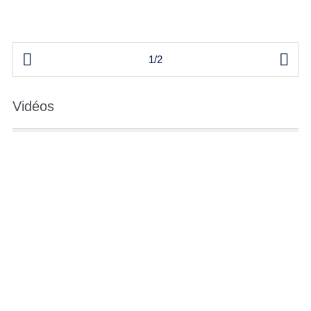


1/2
Vidéos