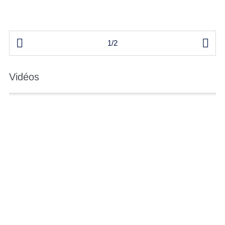


1/2
Vidéos