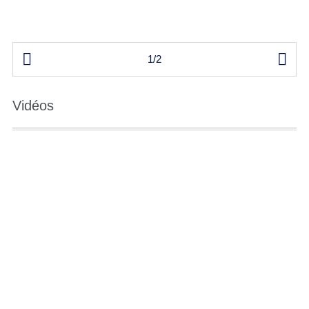


1/2
Vidéos