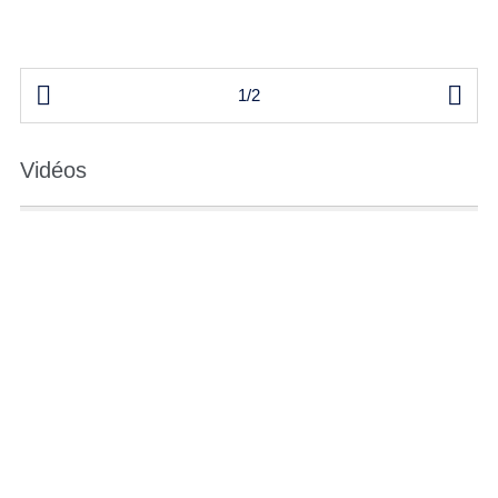


1/2
Vidéos