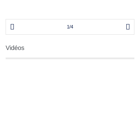


1/4
Vidéos