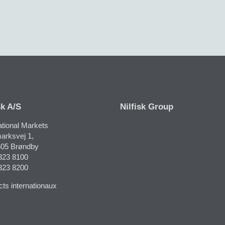
sk A/S
Nilfisk Group
ational Markets
rksvej 1​,
05 Brøndby
323 8100
323 8200
ts internationaux