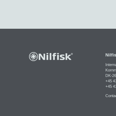
Nilfi
Intern
Kornma
DK-26
+45 4
+45 4
Contac