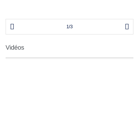


1/3
Vidéos