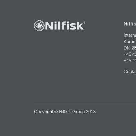
Nilfi
Intern
Kornma
DK-26
+45 4
+45 4
Contac
Copyright © Nilfisk Group 2018