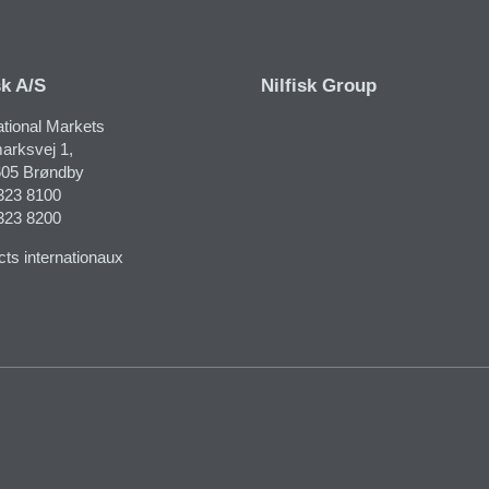
sk A/S
Nilfisk Group
ational Markets
rksvej 1​,
05 Brøndby
323 8100
323 8200
ts internationaux