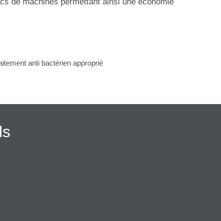
bacs de machines permettant ainsi une économie
traitement anti bactérien approprié
ls