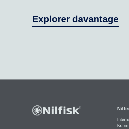
Explorer davantage
Nilfi
Intern
Kornma