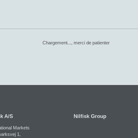
Chargement..., merci de patienter
sk A/S
Nilfisk Group
ational Markets
rksvej 1​,