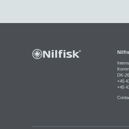
Nilfi
Intern
Kornma
DK-26
+45 4
+45 4
Contac