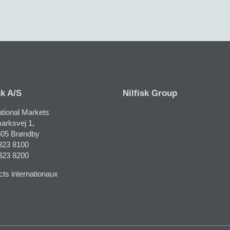
sk A/S
Nilfisk Group
ational Markets
rksvej 1​,
05 Brøndby
323 8100
323 8200
ts internationaux