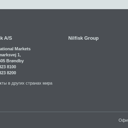
sk A/S
Nilfisk Group
national Markets
arksvej 1​,
605 Brøndby
323 8100
323 8200
кты в других странах мира
Офи