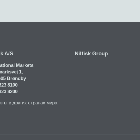
sk A/S
Nilfisk Group
national Markets
arksvej 1​,
605 Brøndby
323 8100
323 8200
кты в других странах мира