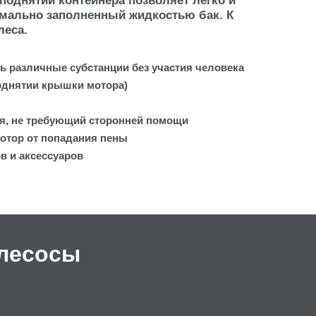
поднятии контейнера позволяет легко и
мально заполненный жидкостью бак. К
леса.
 различные субстанции без участия человека
однятии крышки мотора)
я, не требующий сторонней помощи
отор от попадания пены
в и аксессуаров
лесосы