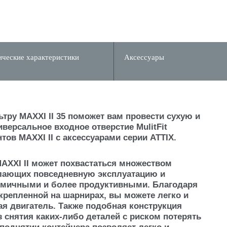
ические характеристики
Аксессуары
ру MAXXI II 35 поможет вам провести сухую и
версальное входное отверстие MulitFit
ов MAXXI II с аксессуарами серии ATTIX.
AXXI II может похвастаться множеством
лающих повседневную эксплуатацию и
омичными и более продуктивными. Благодаря
крепленной на шарнирах, вы можете легко и
ая двигатель. Также подобная конструкция
 снятия каких-либо деталей с риском потерять