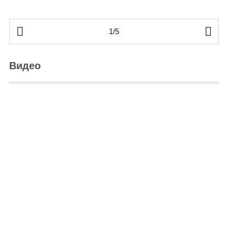


1/5
Видео