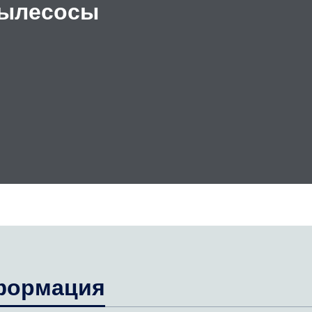
ылесосы
формация