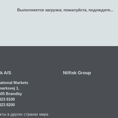
Выполняется загрузка; пожалуйста, подождите...
sk A/S
Nilfisk Group
national Markets
arksvej 1​,
605 Brøndby
323 8100
323 8200
кты в других странах мира