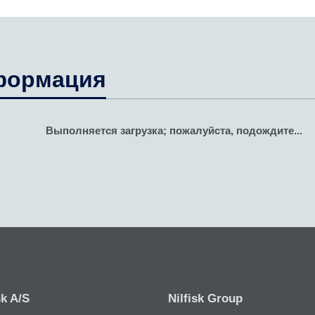
формация
Выполняется загрузка; пожалуйста, подождите...
sk A/S
Nilfisk Group