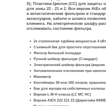
X); Пластина Циклон (CC) для защиты 
для зоны 22 - 21 и 2. Все версии AtEx
и антистатическим фильтром в станда
аксессуаров, кабеля и шланга позволя
клининга. На электрическом шкафу рас
отслеживать состояние фильтра.
2х ступенчатая турбина мощностью 4 кВ
Съемный бак для простого опустошения
Фильтр большой площади
Ручной шейкер фильтраr (Стандарт)
Электрический шейкер фильтра (версия
Автоматическое отключение при напол
Манометр
Контейнеры 50 или 100 литров, крашенн
Бак для мусора на собственных колесах 
Версии L-M-H класса (LC MC HC)
Версия AtEX Z22 Z21 Z2 (Директива 94/9/E