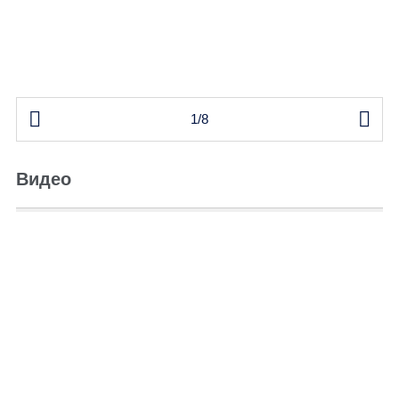


1/8
Видео